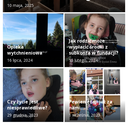
10 maja, 2025
Jak rodzic może
Opieka
wypłacić środki z
wytchnieniowa
subkonta w fundacji?
16 lipca, 2024
15 lutego, 2024
Czy życie jest
Pewien etap już za
niesprawiedliwe?
nami…
29 grudnia, 2023
1 września, 2023