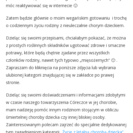
móc reaktywować się w internecie 🙂
Zatem będzie głównie o moim wegańskim gotowaniu i trochę
o codziennym życiu rodziny z nieuleczalnie chorym dzieckiem.
Dzieląc się swoimi przepisami, chciałabym pokazać, że można
z prostych roślinnych składników ugotować zdrowe i smaczne
potrawy, które będą chętnie zjadane przez wszystkich
członków rodziny, nawet tych typowo „mięsożernych” 🙂 .
Zapraszam do kliknięcia na poniższe zdjęcia lub wybrania
ulubionej kategorii znajdującej się w zakładce po prawej
stronie.
Dzieląc się swoimi doświadczeniami i informacjami zdobytymi
w czasie naszego towarzyszenia Córeczce w jej chorobie,
mam nadzieję pomóc innym rodzinom stojącym w obliczu
śmiertelnej choroby dziecka czy innej bliskiej osoby.
Zainteresowanym polecam zajrzeć do specjalnie dedykowanej
tym zagadnieniom kategorii
„Życie z letalną chorobą dziecka”