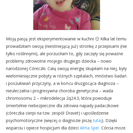
Moją pasją jest eksperymentowanie w kuchni 🙂 Kilka lat temu
prowadziłam swoją (nieistniejącą już) stronkę z przepisami (nie
tylko roślinnymi), ale porzuciłam to, gdy zaczęły się poważne
problemy zdrowotne mojego drugiego dziecka – nowo
narodzonej Córeczki. Całą swoją energię skupiłam na niej, były
wielomiesięczne pobyty w różnych szpitalach, mnóstwo badań
i poszukiwań przyczyny, a w końcu druzgocąca diagnoza –
nieuleczalna i progresywna choroba genetyczna – wada
chromosomu 2 – mikrodelecja 2q24.3, która powoduje
śmiertelnie niebezpieczne dla zdrowia napady padaczkowe
(córeczka cierpi na tzw. zespół Dravet) i upośledzenie
psychomotoryczne (więcej o diagnozie piszę
tutaj
). Dzięki
wsparciu i opiece hospicjum dla dzieci
Alma Spei
Córcia może