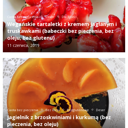
Ciasta bez pieczenia
Deser
Dla dzieci
Wegańskie tartaletki z kremem jaglanym i
truskawkami (babeczki bez pieczenia, bez
oleju, bez glutenu)
11 czerwca, 2019
Ciasta bez pieczenia
Bez oleju
Bezglutenowe
Deser
Jagielnik z brzoskwiniami i kurkumą (bez
pieczenia, bez oleju)