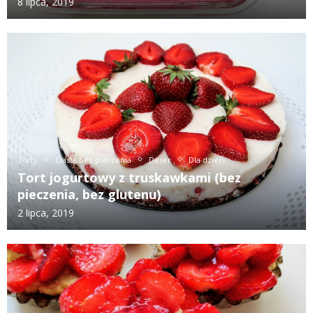
8 lipca, 2019
Torty
Ciasta bez pieczenia
Deser
Dla dzieci
Tort jogurtowy z truskawkami (bez
pieczenia, bez glutenu)
2 lipca, 2019