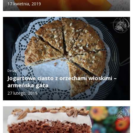
17 kwietnia, 2019
Deser
Jogurtowe ciasto z orzechami włoskimi –
armeńska gata
27 lutego, 2019