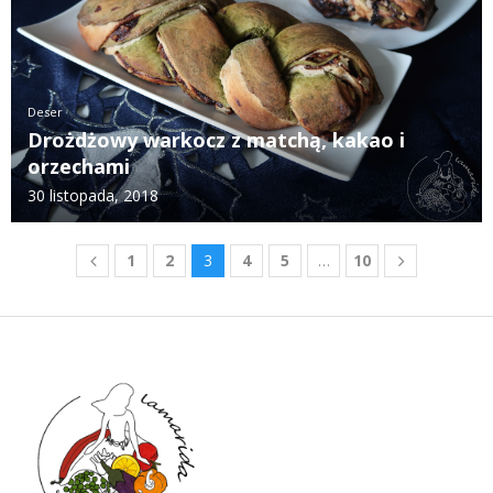
Deser
Drożdżowy warkocz z matchą, kakao i
orzechami
30 listopada, 2018
1
2
3
4
5
…
10