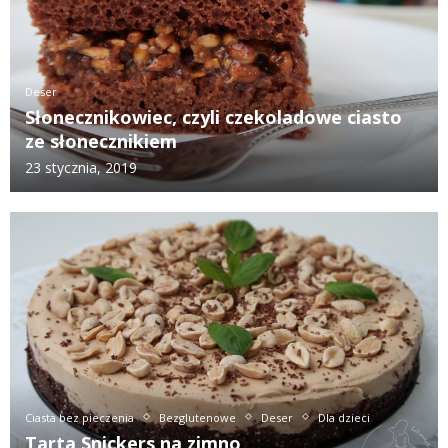
Deser
Słonecznikowiec, czyli czekoladowe ciasto
ze słonecznikiem
23 stycznia, 2019
Ciasta bez pieczenia
Bezglutenowe
Deser
Dla dzieci
Tarta Snickers na zimno