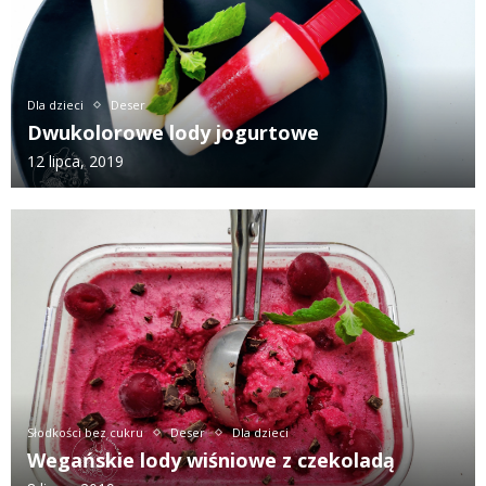
Dla dzieci
Deser
Dwukolorowe lody jogurtowe
12 lipca, 2019
Słodkości bez cukru
Deser
Dla dzieci
Wegańskie lody wiśniowe z czekoladą