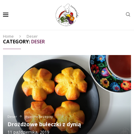
Home
Deser
CATEGORY:
DESER
Deser
Jesienne przepisy
Drożdżowe bułeczki z dynią
11 października, 2019