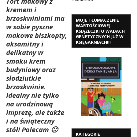
Tort makowy z
kremem i
brzoskwiniami ma
MOJE TŁUMACZENIE
w sobie pyszne
WARTOŚCIOWEJ
KSIĄŻECZKI O WADACH
makowe biszkopty,
GENETYCZNYCH JUŻ W
KSIĘGARNIACH!!!
aksamitny i
delikatny w
smaku krem
budyniowy oraz
słodziutkie
brzoskwinie.
Idealny nie tylko
na urodzinową
imprezę, ale także
i na świąteczny
stół! Polecam 🙂
KATEGORIE