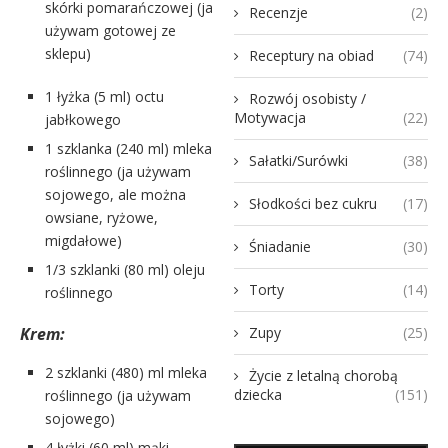
skórki pomarańczowej (ja
Recenzje
(2)
używam gotowej ze
sklepu)
Receptury na obiad
(74)
1 łyżka (5 ml) octu
Rozwój osobisty /
Motywacja
(22)
jabłkowego
1 szklanka (240 ml) mleka
Sałatki/Surówki
(38)
roślinnego (ja używam
sojowego, ale można
Słodkości bez cukru
(17)
owsiane, ryżowe,
migdałowe)
Śniadanie
(30)
1/3 szklanki (80 ml) oleju
Torty
(14)
roślinnego
Zupy
(25)
Krem:
2 szklanki (480) ml mleka
Życie z letalną chorobą
dziecka
(151)
roślinnego (ja używam
sojowego)
4 łyżki (60 ml) mąki