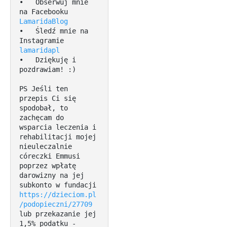
•   Obserwuj mnie 
na Facebooku 
LamaridaBlog
•   Śledź mnie na 
Instagramie 
lamaridapl
•   Dziękuję i 
pozdrawiam! :)

PS Jeśli ten 
przepis Ci się 
spodobał, to 
zachęcam do 
wsparcia leczenia i 
rehabilitacji mojej 
nieuleczalnie 
córeczki Emmusi 
poprzez wpłatę 
darowizny na jej 
subkonto w fundacji 
https://dzieciom.pl
/podopieczni/27709
lub przekazanie jej 
1,5% podatku - 