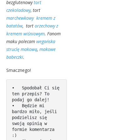
bezglutenowy
tort
czekoladowy
, tort
marchewkowy kremem z
batatów
, tort
orzechowy z
kremem wiśniowym
. Fanom
maku polecam
wegańska
struclę makową
,
makowe
babeczki
.
Smacznego!
•   Spodobał Ci się 
ten przepis? To 
podaj go dalej! 

•   Będzie mi 
bardzo miło, jeśli 
podzielisz się 
swoją opinią w 
formie komentarza 
:)
