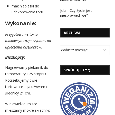
mak niebieski do
Jola
-
Czy życie jest
udekorowania tortu
niesprawiedliwe?
Wykonanie:
ARCHIWA
Przygotowanie tortu
makowego rozpoczynamy od
upieczenia biszkoptów.
Biszkopty:
Nagrzewamy piekarnik do
SPRÓBUJ I TY :)
temperatury 175 stopni C.
Potrzebujemy dwie
tortownice – ja używam o
średnicy 21 cm.
W niewielkiej misce
mieszamy mokre składniki: