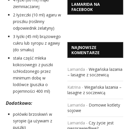
LAMARIDA NA
ziemniaczanej
FACEBOOK
2 łyżeczki (10 ml) agaru w
proszku (roślinny
odpowiednik żelatyny)
3 łyżki (45 ml) brązowego
cukru lub syropu z agawy
NAJNOWSZE
(do smaku)
KOMENTARZE
stała część mleka
kokosowego z puszki
Lamarida
-
Wegańska lazania
schłodzonego przez
– lasagne z soczewicą
minimum dobę w
lodówce (puszka o
Katrina
-
Wegańska lazania –
pojemności 400 ml)
lasagne z soczewicą
Dodatkowo:
Lamarida
-
Domowe kotlety
sojowe
połówki brzoskwiń w
syropie (ja używam z
Lamarida
-
Czy życie jest
puszki)
niesprawiedliwe?