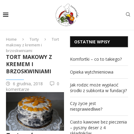
Home
Torty
Tort
OSTATNIE WPISY
makowy z kremem i
brzoskwiniami
TORT MAKOWY Z
Komfortki – co to takiego?
KREMEM I
BRZOSKWINIAMI
Opieka wytchnieniowa
6 grudnia, 2018
0
Jak rodzic może wypłacić
komentarze
środki z subkonta w fundacji?
Czy życie jest
niesprawiedliwe?
Ciasto kawowe bez pieczenia
– pyszny deser z 4
składników