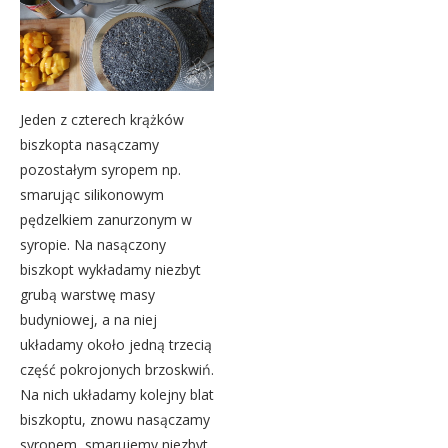
Jeden z czterech krążków
biszkopta nasączamy
pozostałym syropem np.
smarując silikonowym
pędzelkiem zanurzonym w
syropie. Na nasączony
biszkopt wykładamy niezbyt
grubą warstwę masy
budyniowej, a na niej
układamy około jedną trzecią
część pokrojonych brzoskwiń.
Na nich układamy kolejny blat
biszkoptu, znowu nasączamy
syropem, smarujemy niezbyt