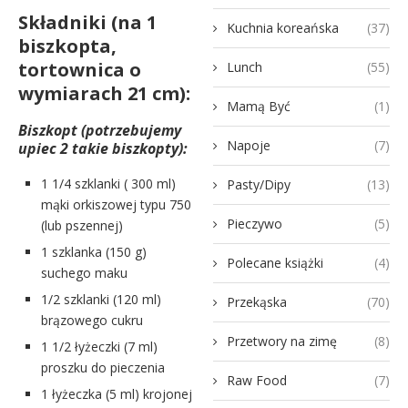
Składniki (na 1
Kuchnia koreańska
(37)
biszkopta,
tortownica o
Lunch
(55)
wymiarach 21 cm):
Mamą Być
(1)
Biszkopt (potrzebujemy
Napoje
(7)
upiec 2 takie biszkopty):
1 1/4 szklanki ( 300 ml)
Pasty/Dipy
(13)
mąki orkiszowej typu 750
Pieczywo
(5)
(lub pszennej)
1 szklanka (150 g)
Polecane książki
(4)
suchego maku
1/2 szklanki (120 ml)
Przekąska
(70)
brązowego cukru
Przetwory na zimę
(8)
1 1/2 łyżeczki (7 ml)
proszku do pieczenia
Raw Food
(7)
1 łyżeczka (5 ml) krojonej