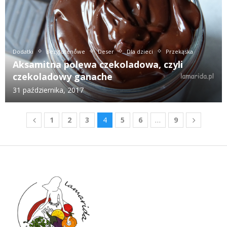
Dodatki
Bezglutenowe
Deser
Dla dzieci
Przekąska
Aksamitna polewa czekoladowa, czyli
czekoladowy ganache
31 października, 2017
1
2
3
4
5
6
…
9