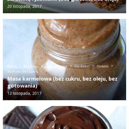
20 listopada, 2017
Deser
Bez oleju
Bezglutenowe
Dla dzieci
Dodatki
Słodkości bez cukru
Masa karmelowa (bez cukru, bez oleju, bez
gotowania)
12 listopada, 2017