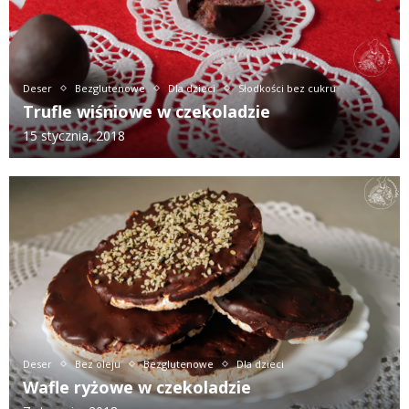
Deser
Bezglutenowe
Dla dzieci
Słodkości bez cukru
Trufle wiśniowe w czekoladzie
15 stycznia, 2018
Deser
Bez oleju
Bezglutenowe
Dla dzieci
Wafle ryżowe w czekoladzie