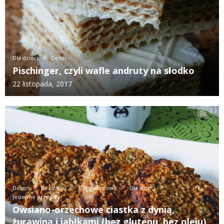
Dla dzieci
Deser
Pischinger, czyli wafle andruty na słodko
22 listopada, 2017
Deser
Bez oleju
Bezglutenowe
Dla dzieci
Jesienne przepisy
Owsiano-orzechowe ciastka z dynią,
żurawiną i jabłkami (bez glutenu, bez oleju)