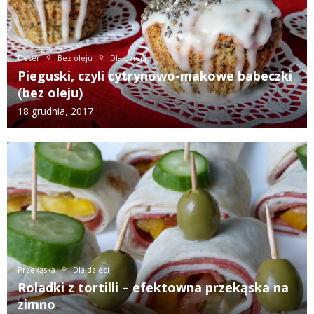
Deser
Bez oleju
Dla dzieci
Pieguski, czyli cytrynowo-makowe babeczki
(bez oleju)
18 grudnia, 2017
Przekąska
Dla dzieci
Roladki z tortilli – efektowna przekąska na
zimno