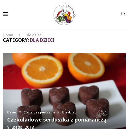
Home
Dla dzieci
CATEGORY:
DLA DZIECI
Deser
Ciasta bez pieczenia
Dla dzieci
Czekoladowe serduszka z pomarańczą
9 lutego, 2018