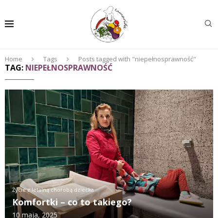
Home
Tags
Posts tagged with "niepełnosprawność"
TAG:
NIEPEŁNOSPRAWNOŚĆ
Życie z letalną chorobą dziecka
Komfortki – co to takiego?
10 maja, 2025