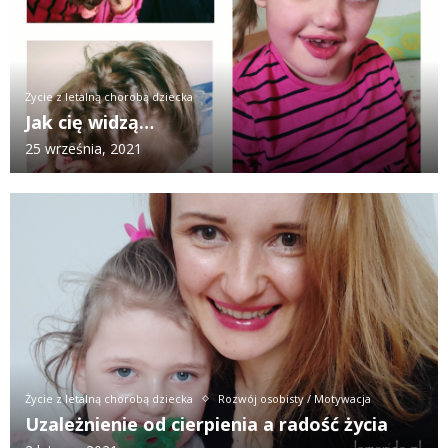
Życie z letalną chorobą dziecka
Jak cię widzą…
25 września, 2021
Życie z letalną chorobą dziecka
Rozwój osobisty / Motywacja
Uzależnienie od cierpienia a radość życia