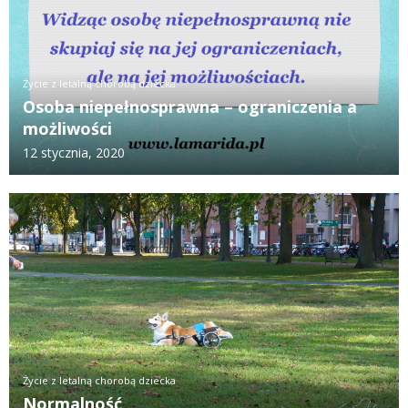
Życie z letalną chorobą dziecka
Osoba niepełnosprawna – ograniczenia a
możliwości
12 stycznia, 2020
Życie z letalną chorobą dziecka
Normalność