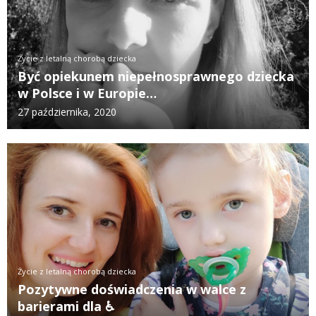
Życie z letalną chorobą dziecka
Być opiekunem niepełnosprawnego dziecka
w Polsce i w Europie…
27 października, 2020
Życie z letalną chorobą dziecka
Pozytywne doświadczenia w walce z
barierami dla ♿️