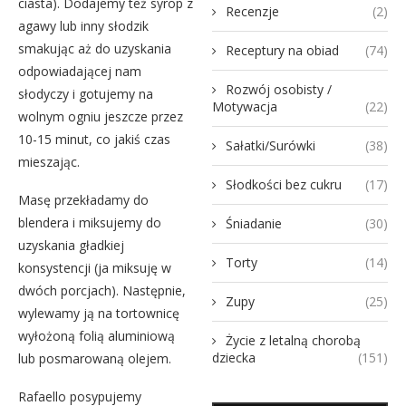
ciasta). Dodajemy też syrop z
Recenzje
(2)
agawy lub inny słodzik
smakując aż do uzyskania
Receptury na obiad
(74)
odpowiadającej nam
Rozwój osobisty /
słodyczy i gotujemy na
Motywacja
(22)
wolnym ogniu jeszcze przez
10-15 minut, co jakiś czas
Sałatki/Surówki
(38)
mieszając.
Słodkości bez cukru
(17)
Masę przekładamy do
blendera i miksujemy do
Śniadanie
(30)
uzyskania gładkiej
Torty
(14)
konsystencji (ja miksuję w
dwóch porcjach). Następnie,
Zupy
(25)
wylewamy ją na tortownicę
wyłożoną folią aluminiową
Życie z letalną chorobą
dziecka
(151)
lub posmarowaną olejem.
Rafaello posypujemy