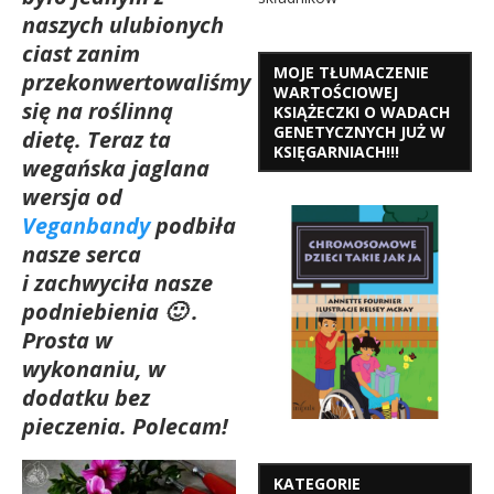
naszych ulubionych
ciast zanim
MOJE TŁUMACZENIE
przekonwertowaliśmy
WARTOŚCIOWEJ
się na roślinną
KSIĄŻECZKI O WADACH
GENETYCZNYCH JUŻ W
dietę. Teraz ta
KSIĘGARNIACH!!!
wegańska jaglana
wersja od
Veganbandy
podbiła
nasze serca
i
zachwyciła nasze
podniebienia 🙂 .
Prosta w
wykonaniu, w
dodatku bez
pieczenia. Polecam!
KATEGORIE