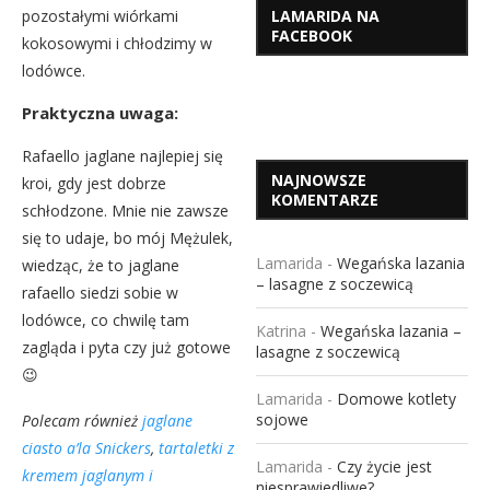
pozostałymi wiórkami
LAMARIDA NA
FACEBOOK
kokosowymi i chłodzimy w
lodówce.
Praktyczna uwaga:
Rafaello jaglane najlepiej się
NAJNOWSZE
kroi, gdy jest dobrze
KOMENTARZE
schłodzone. Mnie nie zawsze
się to udaje, bo mój Mężulek,
Lamarida
-
Wegańska lazania
wiedząc, że to jaglane
– lasagne z soczewicą
rafaello siedzi sobie w
lodówce, co chwilę tam
Katrina
-
Wegańska lazania –
zagląda i pyta czy już gotowe
lasagne z soczewicą
😉
Lamarida
-
Domowe kotlety
sojowe
Polecam również
jaglane
ciasto a’la Snickers
,
tartaletki z
Lamarida
-
Czy życie jest
kremem jaglanym i
niesprawiedliwe?