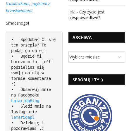
truskawkami
,
jagielnik z
brzoskwiniami
.
Jola
-
Czy życie jest
niesprawiedliwe?
Smacznego!
ARCHIWA
•   Spodobał Ci się 
ten przepis? To 
podaj go dalej! 

•   Będzie mi 
bardzo miło, jeśli 
podzielisz się 
swoją opinią w 
formie komentarza 
SPRÓBUJ I TY :)
:)

•   Obserwuj mnie 
na Facebooku 
LamaridaBlog
•   Śledź mnie na 
Instagramie 
lamaridapl
•   Dziękuję i 
pozdrawiam! :)
