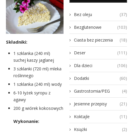
Bez oleju
(37)
Bezglutenowe
(103)
Ciasta bez pieczenia
(18)
Składniki:
Deser
(111)
1 szklanka (240 ml)
suchej kaszy jaglanej
Dla dzieci
(106)
3 szklanki (720 ml) mleka
roślinnego
Dodatki
(60)
1 szklanka (240 ml) wody
Gastrostomia/PEG
(4)
6-10 łyżek syropu z
agawy
Jesienne przepisy
(21)
200 g wiórek kokosowych
Koktajle
(11)
Wykonanie:
Książki
(2)