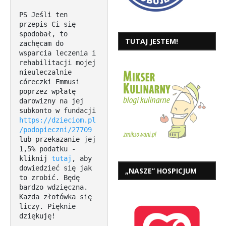
PS Jeśli ten 
przepis Ci się 
spodobał, to 
TUTAJ JESTEM!
zachęcam do 
wsparcia leczenia i 
rehabilitacji mojej 
nieuleczalnie 
córeczki Emmusi 
poprzez wpłatę 
darowizny na jej 
subkonto w fundacji 
https://dzieciom.pl
/podopieczni/27709
lub przekazanie jej 
1,5% podatku - 
kliknij 
tutaj
, aby 
dowiedzieć się jak 
„NASZE” HOSPICJUM
to zrobić. Będę 
bardzo wdzięczna. 
Każda złotówka się 
liczy. Pięknie 
dziękuję!