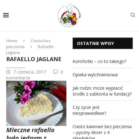
Home
Ciasta bez
OSTATNIE WPISY
pieczenia
Rafaello
jaglane
RAFAELLO JAGLANE
Komfortki – co to takiego?
7 czerwca, 2017
0
Opieka wytchnieniowa
komentarze
Jak rodzic może wypłacić
środki z subkonta w fundacji?
Czy życie jest
niesprawiedliwe?
Ciasto kawowe bez pieczenia
Mleczne rafaello
– pyszny deser z 4
było jednym z
składników