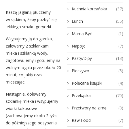
Kuchnia koreańska
(37)
Kaszę jaglaną płuczemy
wrzątkiem, żeby pozbyć się
Lunch
(55)
lekkiego smaku goryczki.
Mamą Być
(1)
Wsypujemy ją do garnka,
zalewamy 2 szklankami
Napoje
(7)
mleka i szklanką wody,
Pasty/Dipy
(13)
zagotowujemy i gotujemy na
wolnym ogniu przez około 20
Pieczywo
(5)
minut, co jakiś czas
mieszając.
Polecane książki
(4)
Następnie, dolewamy
Przekąska
(70)
szklankę mleka i wsypujemy
Przetwory na zimę
(8)
wiórki kokosowe
(zachowujemy około 2 łyżki
Raw Food
(7)
do późniejszego posypania