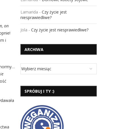
Lamarida
-
Czy życie jest
niesprawiedliwe?
, on
Jola
-
Czy życie jest niesprawiedliwe?
opnie!
im i
ARCHIWA
d normy…
ie
dość
SPRÓBUJ I TY :)
wydawała
actwa