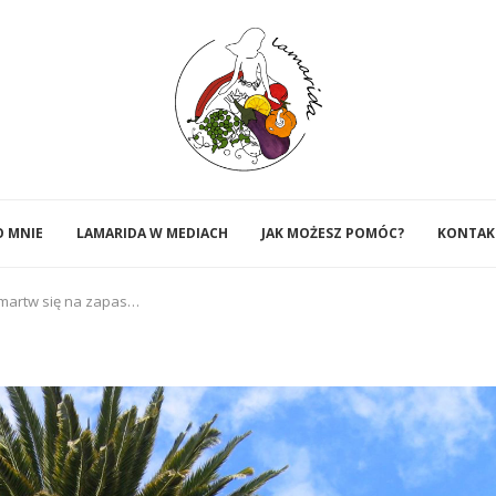
O MNIE
LAMARIDA W MEDIACH
JAK MOŻESZ POMÓC?
KONTAK
 martw się na zapas…