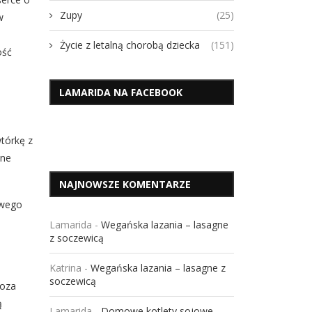
Zupy
(25)
w
Życie z letalną chorobą dziecka
(151)
ość
LAMARIDA NA FACEBOOK
tórkę z
lne
NAJNOWSZE KOMENTARZE
iwego
Lamarida
-
Wegańska lazania – lasagne
z soczewicą
Katrina
-
Wegańska lazania – lasagne z
soczewicą
noza
ą
Lamarida
-
Domowe kotlety sojowe