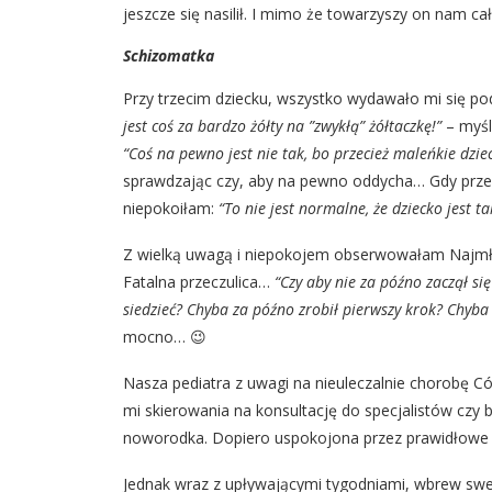
jeszcze się nasilił. I mimo że towarzyszy on nam ca
Schizomatka
Przy trzecim dziecku, wszystko wydawało mi się po
jest coś za bardzo żółty na ”zwykłą” żółtaczkę!”
– myśl
“Coś na pewno jest nie tak, bo przecież maleńkie dziec
sprawdzając czy, aby na pewno oddycha… Gdy przez k
niepokoiłam:
“To nie jest normalne, że dziecko jest t
Z wielką uwagą i niepokojem obserwowałam Najmł
Fatalna przeczulica…
“Czy aby nie za późno zaczął s
siedzieć? Chyba za późno zrobił pierwszy krok? Chyb
mocno… 😉
Nasza pediatra z uwagi na nieuleczalnie chorobę C
mi skierowania na konsultację do specjalistów czy
noworodka. Dopiero uspokojona przez prawidłowe
Jednak wraz z upływającymi tygodniami, wbrew swej