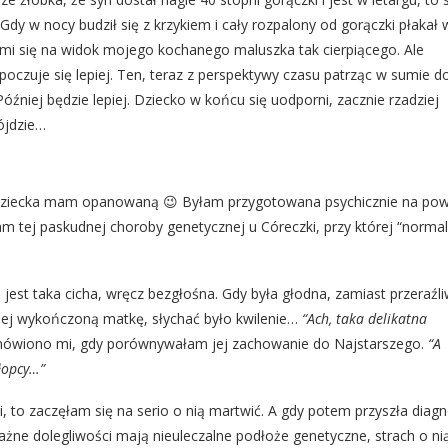
 Gdy w nocy budził się z krzykiem i cały rozpalony od gorączki płakał 
 mi się na widok mojego kochanego maluszka tak cierpiącego. Ale
oczuje się lepiej. Ten, teraz z perspektywy czasu patrząc w sumie d
Później będzie lepiej. Dziecko w końcu się uodporni, zacznie rzadziej
ójdzie…
ę dziecka mam opanowaną 😉 Byłam przygotowana psychicznie na pow
am tej paskudnej choroby genetycznej u Córeczki, przy której “norma
 jest taka cicha, wręcz bezgłośna. Gdy była głodna, zamiast przeraźl
ziej wykończoną matkę, słychać było kwilenie…
“Ach, taka delikatna
mówiono mi, gdy porównywałam jej zachowanie do Najstarszego.
“A
łopcy…”
i, to zaczęłam się na serio o nią martwić. A gdy potem przyszła diag
oważne dolegliwości mają nieuleczalne podłoże genetyczne, strach o ni