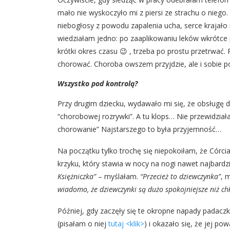
mało nie wyskoczyło mi z piersi ze strachu o niego.
niebogłosy z powodu zapalenia ucha, serce krajało
wiedziałam jedno: po zaaplikowaniu leków wkrótce p
krótki okres czasu 😉 , trzeba po prostu przetrwać. 
chorować. Choroba owszem przyjdzie, ale i sobie p
Wszystko pod kontrolą?
Przy drugim dziecku, wydawało mi się, że obsług
“chorobowej rozrywki”. A tu klops… Nie przewidział
chorowanie” Najstarszego to była przyjemność…
Na początku tylko trochę się niepokoiłam, że Córcia
krzyku, który stawia w nocy na nogi nawet najbard
Księżniczka”
– myślałam.
“Przecież to dziewczynka”
, 
wiadomo, że dziewczynki są dużo spokojniejsze niż ch
Później, gdy zaczęły się te okropne napady padaczk
(pisałam o niej
tutaj <klik>
) i okazało się, że jej p