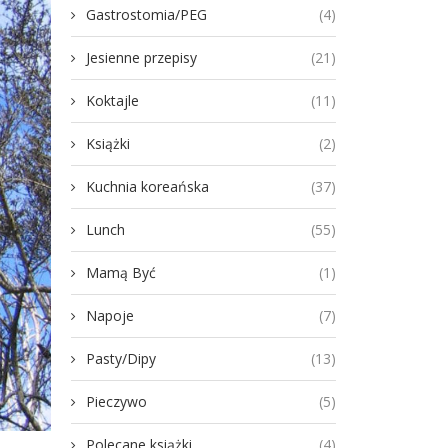
Gastrostomia/PEG
(4)
Jesienne przepisy
(21)
Koktajle
(11)
Książki
(2)
Kuchnia koreańska
(37)
Lunch
(55)
Mamą Być
(1)
Napoje
(7)
Pasty/Dipy
(13)
Pieczywo
(5)
Polecane książki
(4)