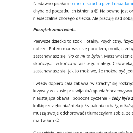
Niedawno pisałam
o moim strachu przed napadami
chyba od początku ich istnienia 😉 Na pewno jest 
nieuleczalnie chorego dziecka. Ale pracuję nad sobą
Początek zmartwień…
Pierwsze dziecko to szok. Totalny. Psychiczny, fizy
dobrze. Potem martwisz się porodem, modląc, żeby 
zastanawiasz się:
“Po co mi to było!”
. Masz wrażenie,
skończy… I w końcu witasz tego małego Człowieka, k
zastanawiasz się, jak to możliwe, że można być jed
I wtedy dopiero cała zabawa “w strachy” się rozkręc
krzywdy w czasie przewijania/kąpania/obcałowywan
nieustająca obawa i pobożne życzenie –
żeby było 
kolki/przeziębienia/infekcje/zapalenia ucha/gardła/
muszą swoje odchorować i tłumaczyłam sobie, że to
martwiłam 😉
Oczywiście, gdy siedząc w pracy odebrałam telefon ze