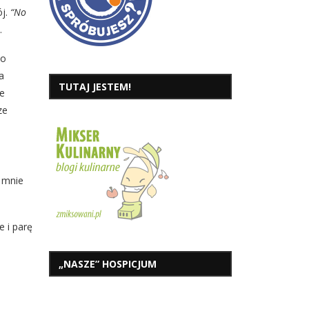
ój.
“No
…
 o
a
TUTAJ JESTEM!
ie
ze
 mnie
e i parę
„NASZE” HOSPICJUM