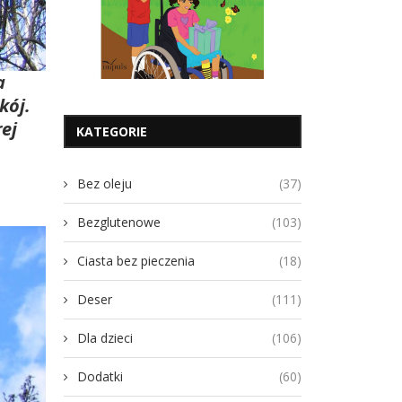
a
kój.
ej
KATEGORIE
Bez oleju
(37)
Bezglutenowe
(103)
Ciasta bez pieczenia
(18)
Deser
(111)
Dla dzieci
(106)
Dodatki
(60)