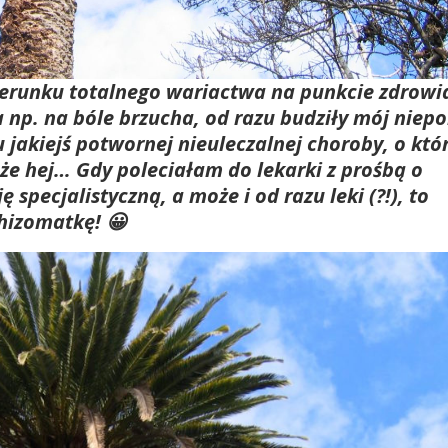
ierunku totalnego wariactwa na punkcie zdrowi
a np. na bóle brzucha, od razu budziły mój niepo
jakiejś potwornej nieuleczalnej choroby, o któr
 że hej… Gdy poleciałam do lekarki z prośbą o
ję
specjalistyczną, a może i od razu leki (?!), to
chizomatkę! 😀