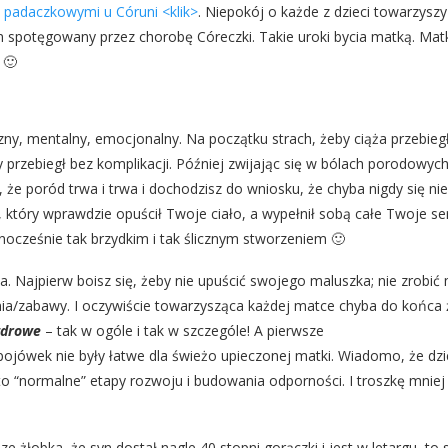
 padaczkowymi u Córuni <klik>
. Niepokój o każde z dzieci towarzyszy
on spotęgowany przez chorobę Córeczki. Takie uroki bycia matką. Mat
 🙂
czny, mentalny, emocjonalny. Na początku strach, żeby ciąża przebieg
przebiegł bez komplikacji. Później zwijając się w bólach porodowych
 że poród trwa i trwa i dochodzisz do wniosku, że chyba nigdy się nie
tóry wprawdzie opuścił Twoje ciało, a wypełnił sobą całe Twoje ser
nocześnie tak brzydkim i tak ślicznym stworzeniem 🙂
a. Najpierw boisz się, żeby nie upuścić swojego maluszka; nie zrobić
ia/zabawy. I oczywiście towarzysząca każdej matce chyba do końca 
zdrowe
– tak w ogóle i tak w szczególe! A pierwsze
spojówek nie były łatwe dla świeżo upieczonej matki. Wiadomo, że dzi
 “normalne” etapy rozwoju i budowania odporności. I troszkę mniej 
 żłobka, że syn dostał nagle 40 stopni gorączki i jest w letargu, to 