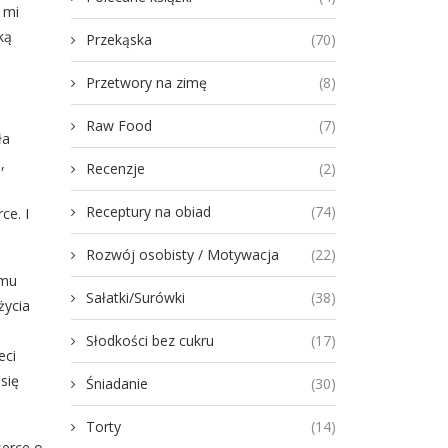
 mi
ką
Przekąska
(70)
Przetwory na zimę
(8)
Raw Food
(7)
ła
,
Recenzje
(2)
Receptury na obiad
(74)
ce. I
Rozwój osobisty / Motywacja
(22)
 mu
Sałatki/Surówki
(38)
życia
Słodkości bez cukru
(17)
eci
się
Śniadanie
(30)
Torty
(14)
serce o