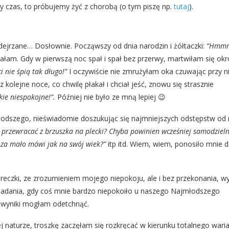
ły czas, to próbujemy żyć z chorobą (o tym piszę np.
tutaj
).
dejrzane… Dosłownie. Począwszy od dnia narodzin i żółtaczki:
“Hmmm
ałam. Gdy w pierwszą noc spał i spał bez przerwy, martwiłam się okr
i nie śpią tak długo!”
I oczywiście nie zmrużyłam oka czuwając przy n
olejne noce, co chwilę płakał i chciał jeść, znowu się strasznie
akie niespokojne!”.
Później nie było ze mną lepiej 😉
odszego, nieświadomie doszukując się najmniejszych odstępstw o
ię przewracać z brzuszka na plecki? Chyba powinien wcześniej samodzieln
a za mało mówi jak na swój wiek?”
itp itd. Wiem, wiem, ponosiło mnie 
óreczki, ze zrozumieniem mojego niepokoju, ale i bez przekonania, 
 badania, gdy coś mnie bardzo niepokoiło u naszego Najmłodszego
 wyniki mogłam odetchnąć.
 naturze, troszkę zaczęłam się rozkręcać w kierunku totalnego wari