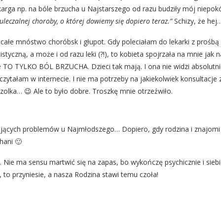
karga np. na bóle brzucha u Najstarszego od razu budziły mój niepok
uleczalnej choroby, o której dowiemy się dopiero teraz.”
Schizy, że hej
 całe mnóstwo choróbsk i głupot. Gdy poleciałam do lekarki z prośbą
styczną, a może i od razu leki (?!), to kobieta spojrzała na mnie jak n
 TO TYLKO BÓL BRZUCHA. Dzieci tak mają. I ona nie widzi absolutn
ałam w internecie. I nie ma potrzeby na jakiekolwiek konsultacje 
jzolka… 😉 Ale to było dobre. Troszkę mnie otrzeźwiło.
ejących problemów u Najmłodszego… Dopiero, gdy rodzina i znajomi
hani 🙂
. Nie ma sensu martwić się na zapas, bo wykończę psychicznie i siebi
 to przyniesie, a nasza Rodzina stawi temu czoła!