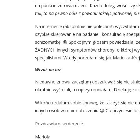
na punkcie zdrowia dzieci. Każda dolegliwość czy s
tak, to na pewno bóle z powodu jakiejś potwornej nie
Na internecie (absolutnie nie polecam!) wyczytałam
szybkie skierowanie na badanie i konsultację specjali
schizomatkę! 😀 Spokojnym głosem powiedziała, że
ŻADNYCH innych symptomów choroby, o której wyczyt
specjalistami. Wtedy poczułam się jak Mariolka-Kre
Wrzuć na luz
Niedawno znowu zaczęłam doszukiwać się nieistni
okrutnie wyśmiali, to oprzytomniałam. Dziękuję koc
W końcu zdałam sobie sprawę, że tak żyć się nie da
innych osób w moim otoczeniu 😉 Co przyniesie los,
Pozdrawiam serdecznie
Mariola