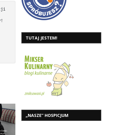
ji 
! 
TUTAJ JESTEM!
„NASZE” HOSPICJUM