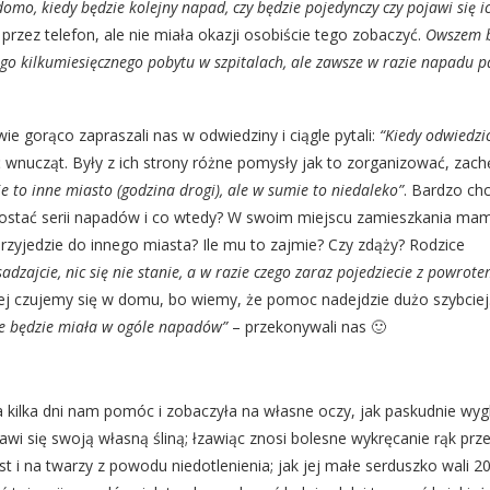
domo, kiedy będzie kolejny napad, czy będzie pojedynczy czy pojawi się i
przez telefon, ale nie miała okazji osobiście tego zobaczyć.
Owszem 
ego kilkumiesięcznego pobytu w szpitalach, ale zawsze w razie napadu p
wie gorąco zapraszali nas w odwiedziny i ciągle pytali:
“Kiedy odwiedzi
ć wnucząt. Były z ich strony różne pomysły jak to zorganizować, zachę
 to inne miasto (godzina drogi), ale w sumie to niedaleko”
. Bardzo chc
 dostać serii napadów i co wtedy? W swoim miejscu zamieszkania ma
 przyjedzie do innego miasta? Ile mu to zajmie? Czy zdąży? Rodzice
sadzajcie, nic się nie stanie, a w razie czego zaraz pojedziecie z powrot
ej czujemy się w domu, bo wiemy, że pomoc nadejdzie dużo szybciej.
ie będzie miała w ogóle napadów”
– przekonywali nas 🙂
a kilka dni nam pomóc i zobaczyła na własne oczy, jak paskudnie wyg
awi się swoją własną śliną; łzawiąc znosi bolesne wykręcanie rąk prz
st i na twarzy z powodu niedotlenienia; jak jej małe serduszko wali 2