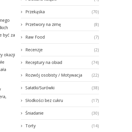
Przekąska
(70)
tnego
Przetwory na zimę
(8)
lkich
e być za
Raw Food
(7)
Recenzje
(2)
y okazji
iłe
Receptury na obiad
(74)
tała
Rozwój osobisty / Motywacja
(22)
Sałatki/Surówki
(38)
y
era,
Słodkości bez cukru
(17)
Śniadanie
(30)
Torty
(14)