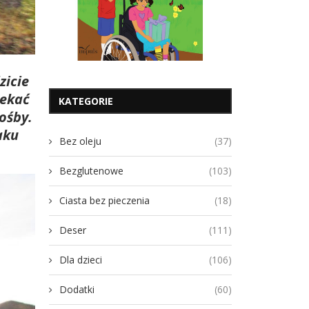
zicie
zekać
KATEGORIE
ośby.
aku
Bez oleju
(37)
Bezglutenowe
(103)
Ciasta bez pieczenia
(18)
Deser
(111)
Dla dzieci
(106)
Dodatki
(60)