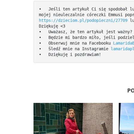
•   Jeśli ten artykuł Ci się spodobał lu
https://dzieciom.pl/podopieczni/27709
 l
Dziękuję <3

•   Uważasz, że ten artykuł jest ważny? 
•   Będzie mi bardzo miło, jeśli podziel
•   Obserwuj mnie na Facebooku 
Lamarida
•   Śledź mnie na Instagramie 
lamaridap
•   Dziękuję i pozdrawiam!
P