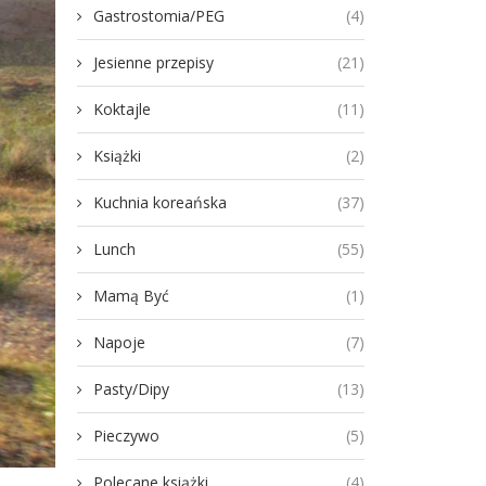
Gastrostomia/PEG
(4)
Jesienne przepisy
(21)
Koktajle
(11)
Książki
(2)
Kuchnia koreańska
(37)
Lunch
(55)
Mamą Być
(1)
Napoje
(7)
Pasty/Dipy
(13)
Pieczywo
(5)
Polecane książki
(4)