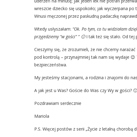
uderzeń na minutę; jak jeden lek nie potrafi przerwa
wreszcie dziecko się uspokoiło; jak wyczerpana po 
Wnusi męczonej przez paskudną padaczkę naprawdę 
Wtedy usłyszałam:
“Ok. Po tym, co tu widziałam dzi
przyjedziemy “w gości” ” 🙂
I tak też się stało. Od t
Cieszymy się, że zrozumieli, że nie chcemy narażać
pod kontrolą – przynajmniej tak nam się wydaje 😉 
bezpieczeństwa.
My jesteśmy stacjonarni, a rodzina i znajomi do na
A jak jest u Was? Goście do Was czy Wy w gości? 
Pozdrawiam serdecznie
Mariola
P.S. Więcej postów z serii „Życie z letalną chorobą 