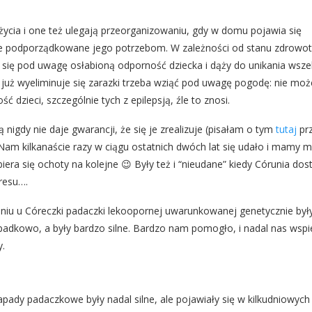
ycia i one też ulegają przeorganizowaniu, gdy w domu pojawia się
staje podporządkowane jego potrzebom. W zależności od stanu zdrowo
 się pod uwagę osłabioną odporność dziecka i dąży do unikania wsze
już wyeliminuje się zarazki trzeba wziąć pod uwagę pogodę: nie moż
 dzieci, szczególnie tych z epilepsją, źle to znosi.
 nigdy nie daje gwarancji, że się je zrealizuje (pisałam o tym
tutaj
prz
 Nam kilkanaście razy w ciągu ostatnich dwóch lat się udało i mamy m
a się ochoty na kolejne 😉 Były też i “nieudane” kiedy Córunia dos
resu….
iu u Córeczki padaczki lekoopornej uwarunkowanej genetycznie był
zypadkowo, a były bardzo silne. Bardzo nam pomogło, i nadal nas wspi
y.
apady padaczkowe były nadal silne, ale pojawiały się w kilkudniowych