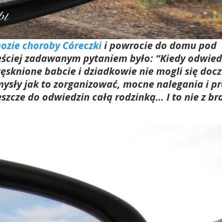
ozie choroby Córeczki
i powrocie do domu pod
ściej zadawanym pytaniem było: “Kiedy odwied
tęsknione babcie i dziadkowie nie mogli się doc
mysły jak to zorganizować, mocne nalegania i pr
jeszcze do odwiedzin całą rodzinką… I to nie z br