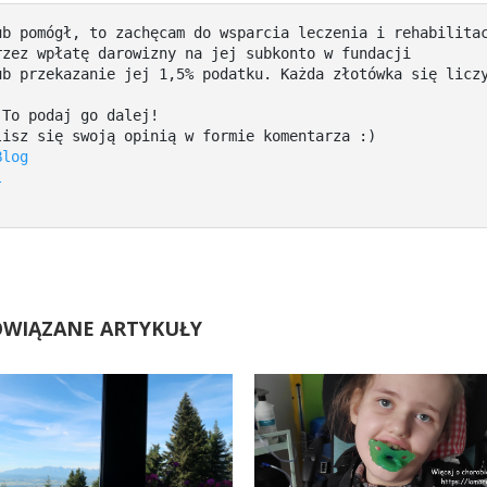
b pomógł, to zachęcam do wsparcia leczenia i rehabilitac
mojej nieuleczalnie córeczki Emmusi poprzez wpłatę darowizny na jej subkonto w fundacji 
ub przekazanie jej 1,5% podatku. Każda złotówka się liczy
To podaj go dalej! 

isz się swoją opinią w formie komentarza :)

Blog
l
OWIĄZANE ARTYKUŁY