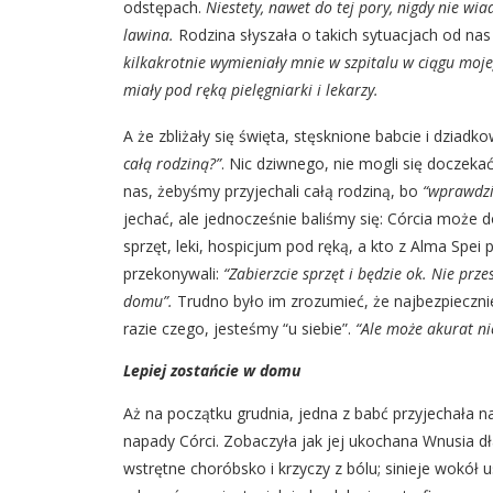
odstępach.
Niestety, nawet do tej pory, nigdy nie wia
lawina.
Rodzina słyszała o takich sytuacjach od nas 
kilkakrotnie wymieniały mnie w szpitalu w ciągu moj
miały pod ręką pielęgniarki i lekarzy.
A że zbliżały się święta, stęsknione babcie i dziadko
całą rodziną?”
. Nic dziwnego, nie mogli się doczeka
nas, żebyśmy przyjechali całą rodziną, bo
“wprawdzie
jechać, ale jednocześnie baliśmy się: Córcia może
sprzęt, leki, hospicjum pod ręką, a kto z Alma Spei
przekonywali:
“Zabierzcie sprzęt i będzie ok. Nie prze
domu”.
Trudno było im zrozumieć, że najbezpieczni
razie czego, jesteśmy “u siebie”.
“Ale może akurat n
Lepiej zostańcie w domu
Aż na początku grudnia, jedna z babć przyjechała n
napady Córci. Zobaczyła jak jej ukochana Wnusia dł
wstrętne choróbsko i krzyczy z bólu; sinieje wokół u