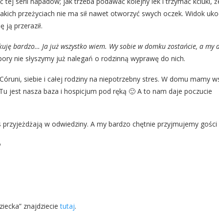
ć tej serii napadów; jak trzeba podawać kolejny lek i trzymać kciuki, 
takich przeżyciach nie ma sił nawet otworzyć swych oczek. Widok uk
ją przeraził.
ękuję bardzo… Ja już wszystko wiem. Wy sobie w domku zostańcie, a my
ej pory nie słyszymy już nalegań o rodzinną wyprawę do nich.
 Córuni, siebie i całej rodziny na niepotrzebny stres. W domu mamy w
Tu jest nasza baza i hospicjum pod ręką 🙂 A to nam daje poczucie
s przyjeżdżają w odwiedziny. A my bardzo chętnie przyjmujemy gości

dziecka” znajdziecie
tutaj
.