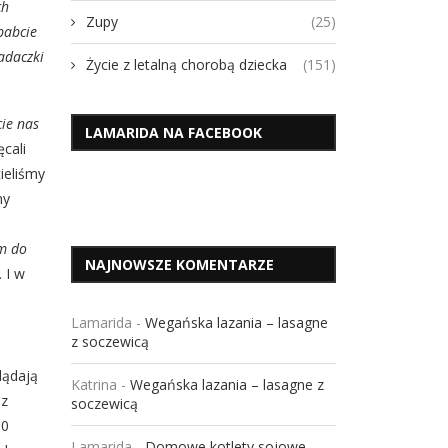
ch
Zupy
(25)
babcie
adaczki
Życie z letalną chorobą dziecka
(151)
cie nas
LAMARIDA NA FACEBOOK
cali
ieliśmy
my
em do
NAJNOWSZE KOMENTARZE
 I w
Lamarida
-
Wegańska lazania – lasagne
z soczewicą
lądają
Katrina
-
Wegańska lazania – lasagne z
ez
soczewicą
00
Lamarida
-
Domowe kotlety sojowe