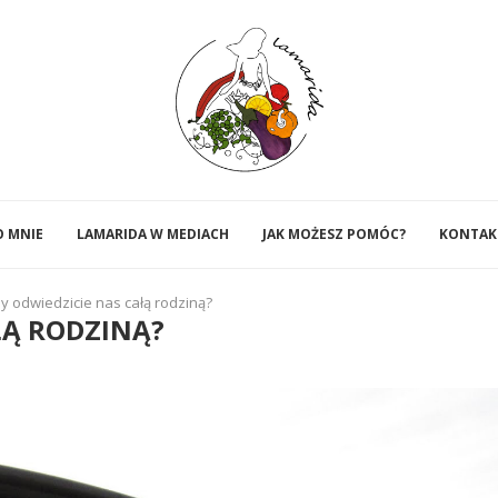
O MNIE
LAMARIDA W MEDIACH
JAK MOŻESZ POMÓC?
KONTAK
y odwiedzicie nas całą rodziną?
ŁĄ RODZINĄ?