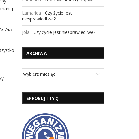
żeby
ochanej
Lamarida
-
Czy życie jest
niesprawiedliwe?
 do Was
Jola
-
Czy życie jest niesprawiedliwe?
szystko
ARCHIWA
 🙂
SPRÓBUJ I TY :)