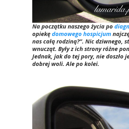
Na początku naszego życia po
diagn
opiekę
domowego hospicjum
najczę
nas całą rodziną?”. Nic dziwnego, s
wnucząt. Były z ich strony różne po
Jednak, jak do tej pory, nie doszło 
dobrej woli. Ale po kolei.