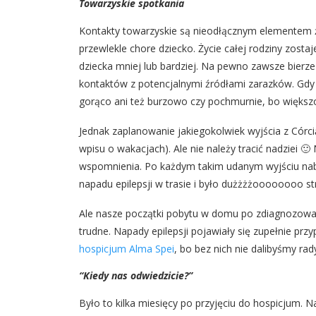
Towarzyskie spotkania
Kontakty towarzyskie są nieodłącznym elementem ż
przewlekle chore dziecko. Życie całej rodziny zo
dziecka mniej lub bardziej. Na pewno zawsze bierze
kontaktów z potencjalnymi źródłami zarazków. Gdy 
gorąco ani też burzowo czy pochmurnie, bo większość
Jednak zaplanowanie jakiegokolwiek wyjścia z Córcią
wpisu o wakacjach). Ale nie należy tracić nadziei 
wspomnienia. Po każdym takim udanym wyjściu nabier
napadu epilepsji w trasie i było dużżżżoooooooo st
Ale nasze początki pobytu w domu po zdiagnozowan
trudne. Napady epilepsji pojawiały się zupełnie pr
hospicjum Alma Spei
, bo bez nich nie dalibyśmy rad
“Kiedy nas odwiedzicie?”
Było to kilka miesięcy po przyjęciu do hospicjum. N