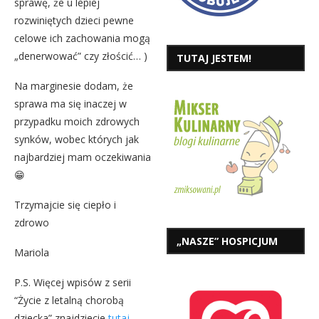
sprawę, że u lepiej
rozwiniętych dzieci pewne
celowe ich zachowania mogą
„denerwować” czy złościć… )
TUTAJ JESTEM!
Na marginesie dodam, że
sprawa ma się inaczej w
przypadku moich zdrowych
synków, wobec których jak
najbardziej mam oczekiwania
😁
Trzymajcie się ciepło i
zdrowo
„NASZE” HOSPICJUM
Mariola
P.S. Więcej wpisów z serii
“Życie z letalną chorobą
dziecka” znajdziecie
tutaj
.