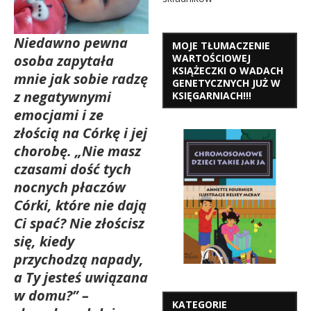
Niedawno pewna
MOJE TŁUMACZENIE
osoba zapytała
WARTOŚCIOWEJ
KSIĄŻECZKI O WADACH
mnie jak sobie radzę
GENETYCZNYCH JUŻ W
z negatywnymi
KSIĘGARNIACH!!!
emocjami i ze
złością na Córkę i jej
chorobę. „Nie masz
czasami dość tych
nocnych płaczów
Córki, które nie dają
Ci spać? Nie złościsz
się, kiedy
przychodzą napady,
a Ty jesteś uwiązana
w domu?” –
KATEGORIE