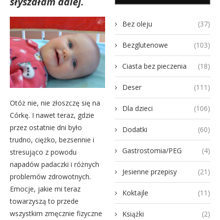
słyszałam dalej.
Bez oleju
(37)
Bezglutenowe
(103)
Ciasta bez pieczenia
(18)
Deser
(111)
Otóż nie, nie złoszczę się na
Dla dzieci
(106)
Córkę. I nawet teraz, gdzie
przez ostatnie dni było
Dodatki
(60)
trudno, ciężko, bezsennie i
Gastrostomia/PEG
(4)
stresująco z powodu
napadów padaczki i różnych
Jesienne przepisy
(21)
problemów zdrowotnych.
Emocje, jakie mi teraz
Koktajle
(11)
towarzyszą to przede
wszystkim zmęcznie fizyczne
Książki
(2)