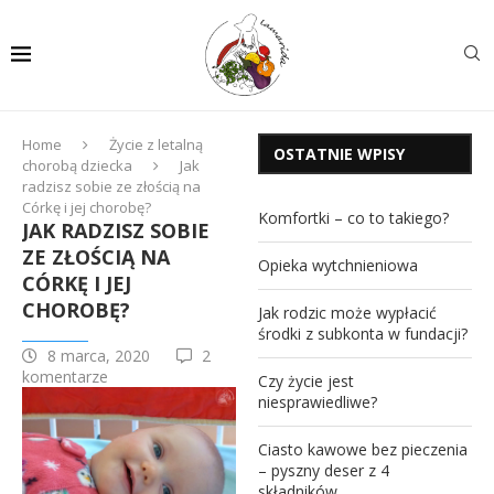
Home
Życie z letalną
OSTATNIE WPISY
chorobą dziecka
Jak
radzisz sobie ze złością na
Córkę i jej chorobę?
Komfortki – co to takiego?
JAK RADZISZ SOBIE
ZE ZŁOŚCIĄ NA
Opieka wytchnieniowa
CÓRKĘ I JEJ
CHOROBĘ?
Jak rodzic może wypłacić
środki z subkonta w fundacji?
8 marca, 2020
2
komentarze
Czy życie jest
niesprawiedliwe?
Ciasto kawowe bez pieczenia
– pyszny deser z 4
składników