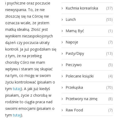
i psychiczne oraz poczucie
Kuchnia koreańska
(37)
niewyspania. To, że nie
złoszczę się na Córcię nie
Lunch
(55)
oznacza wcale, że jestem
matką idealną. Złość jest
Mamą Być
(1)
wynikiem niezaspokojonych
Napoje
(7)
dążeń czy poczucia utraty
kontroli. Ja już pogodziłam się
Pasty/Dipy
(13)
z tym, że na przebieg
choroby Córci nie mam
Pieczywo
(5)
wpływu i staram się skupiać
na tym, co mogę w swoim
Polecane książki
(4)
życiu kontrolować (pisałam o
Przekąska
(70)
tym
tutaj
). A jak już kiedyś
pisałam, życie z chorobą w
Przetwory na zimę
(8)
rodzinie to ciągła praca nad
swoimi emocjami (pisałam o
Raw Food
(7)
tym
tutaj
).