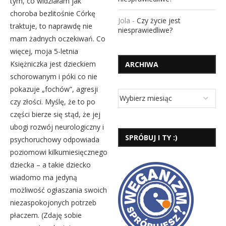
tym, co widziałam jak
choroba bezlitośnie Córkę
Jola
-
Czy życie jest
traktuje, to naprawdę nie
niesprawiedliwe?
mam żadnych oczekiwań. Co
więcej, moja 5-letnia
Księżniczka jest dzieckiem
ARCHIWA
schorowanym i póki co nie
pokazuje „fochów”, agresji
czy złości. Myślę, że to po
części bierze się stąd, że jej
ubogi rozwój neurologiczny i
SPRÓBUJ I TY :)
psychoruchowy odpowiada
poziomowi kilkumiesięcznego
dziecka – a takie dziecko
wiadomo ma jedyną
możliwość ogłaszania swoich
niezaspokojonych potrzeb
płaczem. (Zdaję sobie