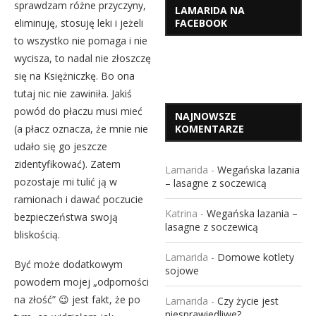
sprawdzam różne przyczyny,
LAMARIDA NA
eliminuję, stosuję leki i jeżeli
FACEBOOK
to wszystko nie pomaga i nie
wycisza, to nadal nie złoszczę
się na Księżniczkę. Bo ona
tutaj nic nie zawiniła. Jakiś
powód do płaczu musi mieć
NAJNOWSZE
(a płacz oznacza, że mnie nie
KOMENTARZE
udało się go jeszcze
zidentyfikować). Zatem
Lamarida
-
Wegańska lazania
pozostaje mi tulić ją w
– lasagne z soczewicą
ramionach i dawać poczucie
Katrina
-
Wegańska lazania –
bezpieczeństwa swoją
lasagne z soczewicą
bliskością.
Lamarida
-
Domowe kotlety
Być może dodatkowym
sojowe
powodem mojej „odporności
na złość” 😉 jest fakt, że po
Lamarida
-
Czy życie jest
niesprawiedliwe?