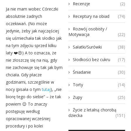
Recenzje
(2)
Ja nie mam wobec Córeczki
absolutnie żadnych
Receptury na obiad
(74)
oczekiwań. (No może
Rozwój osobisty /
jedynie, żeby jak najczęściej
Motywacja
(22)
się uśmiechała tak słodko jak
na tym zdjęciu sprzed kilku
Sałatki/Surówki
(38)
laty ❤️😍) A to oznacza, że
Słodkości bez cukru
(17)
nie złoszczę się na nią, gdy
nie zachowuje się tak jak bym
Śniadanie
(30)
chciała. Gdy płacze
godzinami, szczególnie w
Torty
(14)
nocy (pisała o tym
tutaj
), „nie
biorę tego do siebie” – że tak
Zupy
(25)
powiem 😉 To znaczy
Życie z letalną chorobą
postępuję według
dziecka
(151)
opracowanej wcześniej
procedury i po kolei