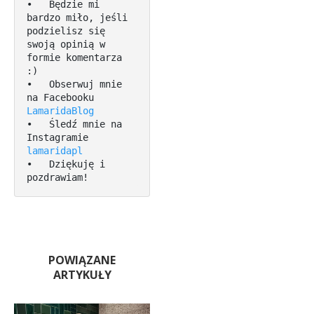
•   Będzie mi 
bardzo miło, jeśli 
podzielisz się 
swoją opinią w 
formie komentarza 
:)

•   Obserwuj mnie 
na Facebooku 
LamaridaBlog
•   Śledź mnie na 
Instagramie 
lamaridapl
•   Dziękuję i 
pozdrawiam!
POWIĄZANE
ARTYKUŁY