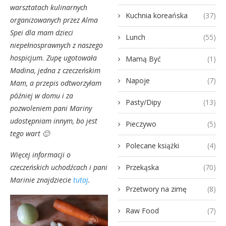
warsztatach kulinarnych
Kuchnia koreańska
(37)
organizowanych przez Alma
Spei dla mam dzieci
Lunch
(55)
niepełnosprawnych z naszego
hospicjum. Zupę ugotowała
Mamą Być
(1)
Madina, jedna z czeczeńskim
Napoje
(7)
Mam, a przepis odtworzyłam
później w domu i za
Pasty/Dipy
(13)
pozwoleniem pani Mariny
udostępniam innym, bo jest
Pieczywo
(5)
tego wart 🙂
Polecane książki
(4)
Więcej informacji o
Przekąska
(70)
czeczeńskich uchodźcach i pani
Marinie znajdziecie
tutaj
.
Przetwory na zimę
(8)
Raw Food
(7)