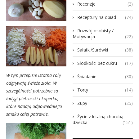
Recenzje
(2)
Receptury na obiad
(74)
Rozwój osobisty /
Motywacja
(22)
Sałatki/Surówki
(38)
Słodkości bez cukru
(17)
W tym przepisie istotna rolę
Śniadanie
(30)
odgrywają świeże zioła. W
Torty
(14)
szczególności potrzebne są
łodygi pietruszki i koperku,
Zupy
(25)
które nadają odpowiedniego
smaku całej potrawie.
Życie z letalną chorobą
dziecka
(151)