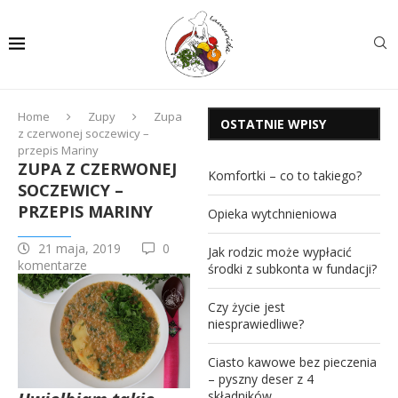
Home
Zupy
Zupa
OSTATNIE WPISY
z czerwonej soczewicy –
przepis Mariny
ZUPA Z CZERWONEJ
Komfortki – co to takiego?
SOCZEWICY –
PRZEPIS MARINY
Opieka wytchnieniowa
21 maja, 2019
0
Jak rodzic może wypłacić
komentarze
środki z subkonta w fundacji?
Czy życie jest
niesprawiedliwe?
Ciasto kawowe bez pieczenia
– pyszny deser z 4
składników