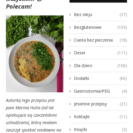
Polecam!
Bez oleju
(37)
Bezglutenowe
(103)
Ciasta bez pieczenia
(18)
Deser
(111)
Dla dzieci
(106)
Dodatki
(60)
Gastrostomia/PEG
(4)
Autorką tego przepisu jest
Jesienne przepisy
(21)
pani Marina Hulia (od lat
opiekująca się czeczeńskimi
Koktajle
(11)
uchodźcami), którą miałam
Książki
(2)
zaszczyt spotkać niedawno na