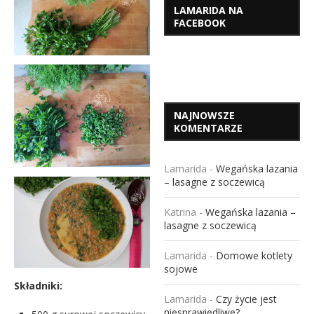
LAMARIDA NA
FACEBOOK
NAJNOWSZE
KOMENTARZE
Lamarida
-
Wegańska lazania
– lasagne z soczewicą
Katrina
-
Wegańska lazania –
lasagne z soczewicą
Lamarida
-
Domowe kotlety
sojowe
Składniki:
Lamarida
-
Czy życie jest
niesprawiedliwe?