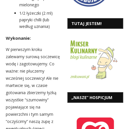
mielonego
1/2 łyżeczki (2 ml)
papryki chilli (lub
TUTAJ JESTEM!
według uznania)
Wykonanie:
W pierwszym kroku
zalewamy surową soczewicę
wodę i zagotowujemy. Co
ważne: nie płuczemy
wcześniej soczewicy! Ale nie
martwcie się, w czasie
gotowania zbierzemy łyżką
„NASZE” HOSPICJUM
wszystkie “szumowiny”
pojawiające się na
powierzchni i tym samym
“oczyścimy” naszą zupę z
ewentualnych śmieci