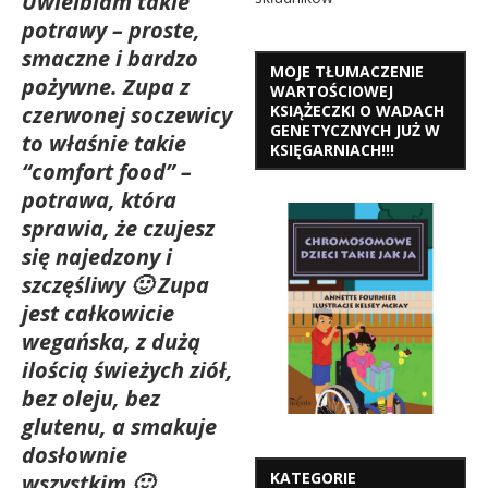
Uwielbiam takie
potrawy – proste,
smaczne i bardzo
MOJE TŁUMACZENIE
pożywne. Zupa z
WARTOŚCIOWEJ
KSIĄŻECZKI O WADACH
czerwonej soczewicy
GENETYCZNYCH JUŻ W
to właśnie takie
KSIĘGARNIACH!!!
“comfort food” –
potrawa, która
sprawia, że czujesz
się najedzony i
szczęśliwy 🙂 Zupa
jest całkowicie
wegańska, z dużą
ilością świeżych ziół,
bez oleju, bez
glutenu, a smakuje
dosłownie
KATEGORIE
wszystkim 🙂