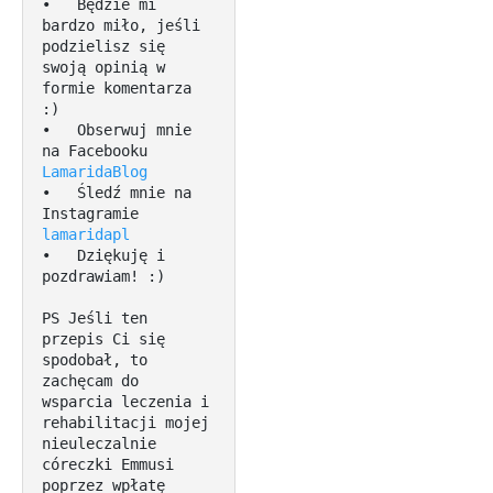
•   Będzie mi 
bardzo miło, jeśli 
podzielisz się 
swoją opinią w 
formie komentarza 
:)

•   Obserwuj mnie 
na Facebooku 
LamaridaBlog
•   Śledź mnie na 
Instagramie 
lamaridapl
•   Dziękuję i 
pozdrawiam! :)

PS Jeśli ten 
przepis Ci się 
spodobał, to 
zachęcam do 
wsparcia leczenia i 
rehabilitacji mojej 
nieuleczalnie 
córeczki Emmusi 
poprzez wpłatę 