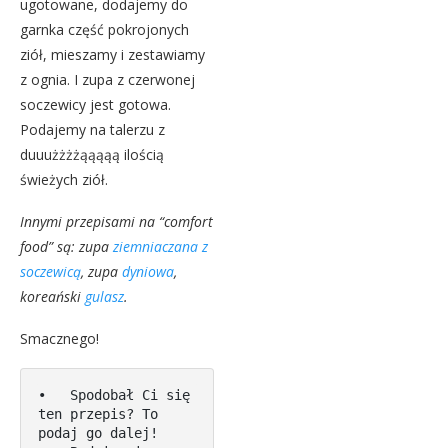
ugotowane, dodajemy do
garnka część pokrojonych
ziół, mieszamy i zestawiamy
z ognia. I zupa z czerwonej
soczewicy jest gotowa.
Podajemy na talerzu z
duuużżżżąąąąą ilością
świeżych ziół.
Innymi przepisami na “comfort
food” są: zupa
ziemniaczana z
soczewicą
, zupa
dyniowa
,
koreański
gulasz
.
Smacznego!
•   Spodobał Ci się 
ten przepis? To 
podaj go dalej! 
